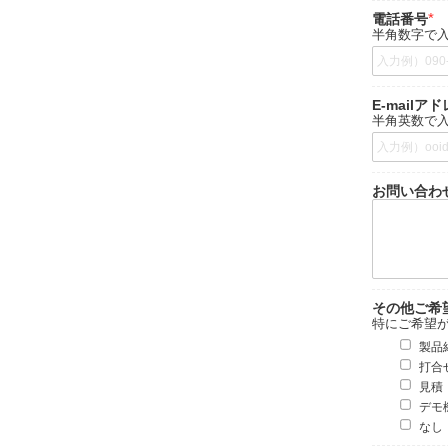
電話番号
半角数字で
E-mailア
半角英数で
お問い合わ
その他ご希
特にご希望
製品
打合
見積
デモ
なし