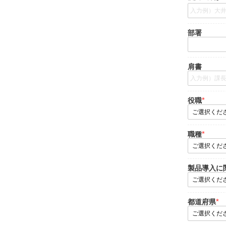
部署
肩書
役職
職種
製品導入に
都道府県